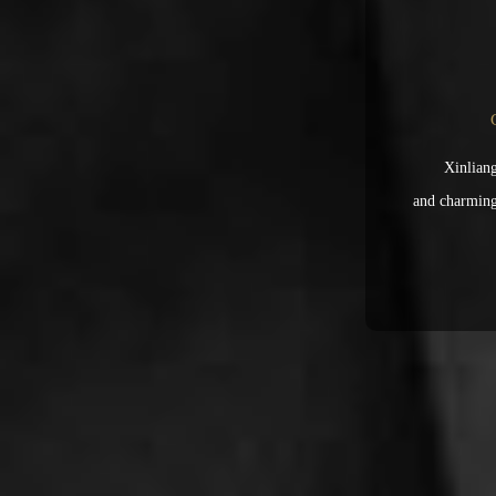
Xinliang
and charming 
can enjoy th